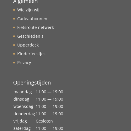
Algemeen
Wie zijn wij
Cadeaubonnen
Fietsroute netwerk
Geschiedenis
Upperdeck
Kinderfeestjes
Privacy
Openingstijden
maandag
11:00 — 19:00
dinsdag
11:00 — 19:00
woensdag
11:00 — 19:00
donderdag
11:00 — 19:00
vrijdag
Gesloten
zaterdag
11:00 — 19:00