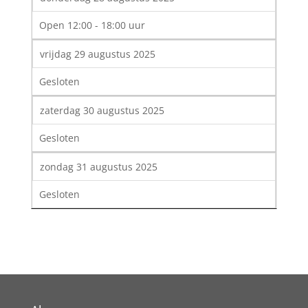
Open 12:00 - 18:00 uur
vrijdag 29 augustus 2025
Gesloten
zaterdag 30 augustus 2025
Gesloten
zondag 31 augustus 2025
Gesloten