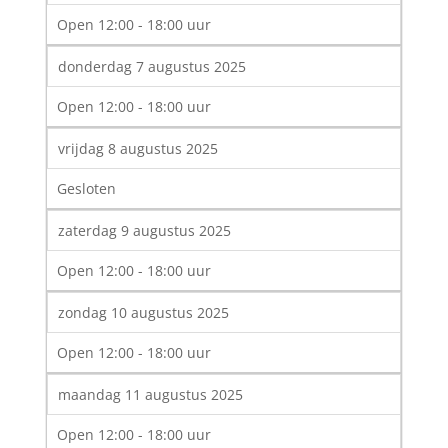
Open 12:00 - 18:00 uur
donderdag 7 augustus 2025
Open 12:00 - 18:00 uur
vrijdag 8 augustus 2025
Gesloten
zaterdag 9 augustus 2025
Open 12:00 - 18:00 uur
zondag 10 augustus 2025
Open 12:00 - 18:00 uur
maandag 11 augustus 2025
Open 12:00 - 18:00 uur