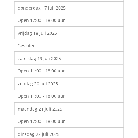
donderdag 17 juli 2025
Open 12:00 - 18:00 uur
vrijdag 18 juli 2025
Gesloten
zaterdag 19 juli 2025
Open 11:00 - 18:00 uur
zondag 20 juli 2025
Open 11:00 - 18:00 uur
maandag 21 juli 2025
Open 12:00 - 18:00 uur
dinsdag 22 juli 2025