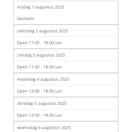
vrijdag 1 augustus 2025
Gesloten
zaterdag 2 augustus 2025
Open 11:00 - 18:00 uur
zondag 3 augustus 2025
Open 11:00 - 18:00 uur
maandag 4 augustus 2025
Open 12:00 - 18:00 uur
dinsdag 5 augustus 2025
Open 12:00 - 18:00 uur
woensdag 6 augustus 2025